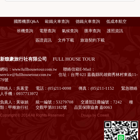
國際機票Q&A
歐鐵火車查詢
德鐵火車查詢
低成本航空
班機查詢
電壓查詢
氣候查詢
匯率查詢
護照資訊
簽證資訊
文件下載
旅遊契約下載
新馥豪旅行社有限公司
FULL HOUSE TOUR
網站：
www.fullhousetour.com.tw
聯絡信箱E-Mail：
service@fullhousetour.com.tw
住址：台灣 621 嘉義縣民雄鄉秀林村東義11-
79號
聯絡人：吳蕙雯
電話：(05)211-0098
傳真：(05)211-1152
緊急聯絡
人手機：0937713972
負責人：黃琡媜
統一編號：53279708
交通部註冊編號：7242
種
類：甲種旅行社
交觀甲第01182號
品質保障協會 嘉0063
Copyright © 2014 All Rights Reserved
Design by
Cowell