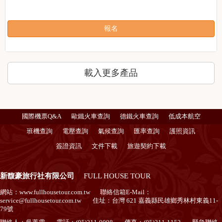
報名
載入更多產品
國際機票Q&A
歐鐵火車查詢
德鐵火車查詢
低成本航空
班機查詢
電壓查詢
氣候查詢
匯率查詢
護照資訊
簽證資訊
文件下載
旅遊契約下載
新馥豪旅行社有限公司
FULL HOUSE TOUR
網站：
www.fullhousetour.com.tw
聯絡信箱E-Mail：
service@fullhousetour.com.tw
住址：台灣 621 嘉義縣民雄鄉秀林村東義11-
79號